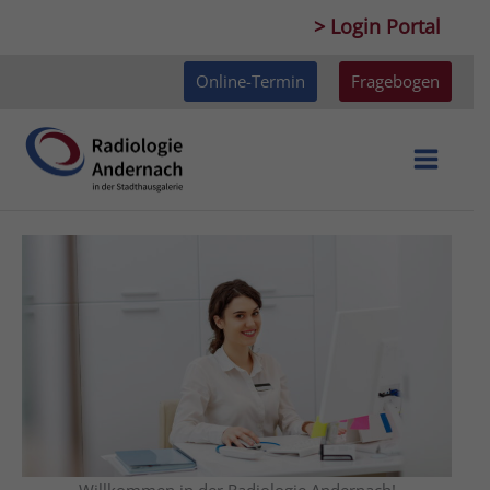
Zum
> Login Portal
Inhalt
springen
Online-Termin
Fragebogen
Willkommen in der Radiologie Andernach!